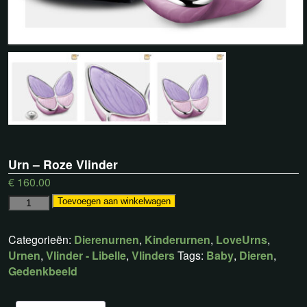
Urn – Roze Vlinder
€
160.00
Toevoegen aan winkelwagen
Categorieën:
Dierenurnen
,
Kinderurnen
,
LoveUrns
,
Urnen
,
Vlinder - Libelle
,
Vlinders
Tags:
Baby
,
Dieren
,
Gedenkbeeld