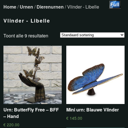
Home
/
Urnen
/
Dierenurnen
/ Vlinder - Libelle
Vlinder - Libelle
Toont alle 9 resultaten
Urn: ButterFly Free – BFF
Mini urn: Blauwe Vlinder
– Hand
€
145.00
€
220.00