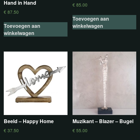
Hand in Hand
€
85.00
€
87.50
Toevoegen aan
Toevoegen aan
winkelwagen
winkelwagen
Beeld – Happy Home
Muzikant – Blazer – Bugel
€
37.50
€
55.00