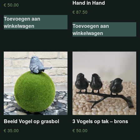
Hand in Hand
€
50.00
€
87.50
Toevoegen aan
winkelwagen
Toevoegen aan
winkelwagen
Beeld Vogel op grasbol
3 Vogels op tak – brons
€
35.00
€
50.00