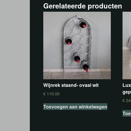
Gerelateerde producten
Wijnrek staand- ovaal wit
Lux
gep
€
110.00
€
24
Toevoegen aan winkelwagen
Toe