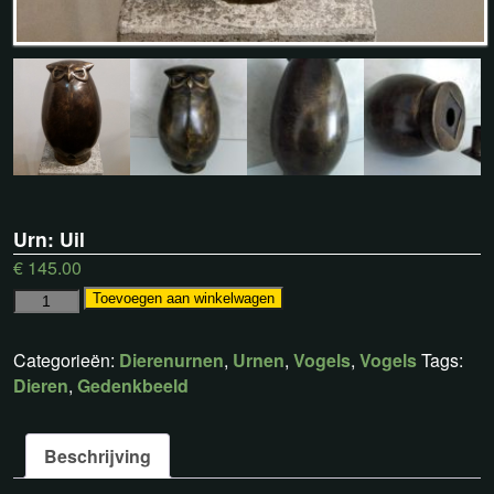
Urn: Uil
€
145.00
Toevoegen aan winkelwagen
Categorieën:
Dierenurnen
,
Urnen
,
Vogels
,
Vogels
Tags:
Dieren
,
Gedenkbeeld
Beschrijving