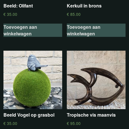
Beeld: Olifant
Kerkuil in brons
€
35.00
€
85.00
Toevoegen aan
Toevoegen aan
winkelwagen
winkelwagen
Beeld Vogel op grasbol
Tropische vis maanvis
€
35.00
€
95.00