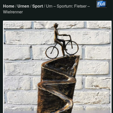
Home
/
Urnen
/
Sport
/ Urn – Sporturn: Fietser –
Wielrenner