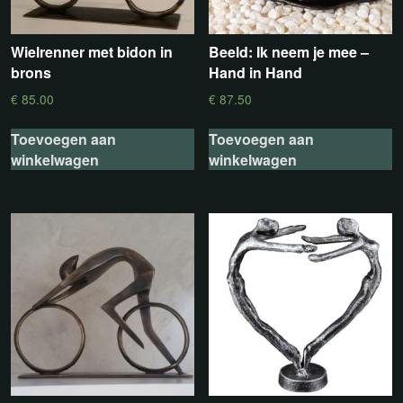
Wielrenner met bidon in
Beeld: Ik neem je mee –
brons
Hand in Hand
€
85.00
€
87.50
Toevoegen aan
Toevoegen aan
winkelwagen
winkelwagen