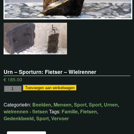
Urn – Sporturn: Fietser – Wielrenner
€
185.00
Toevoegen aan winkelwagen
Categorieën:
Beelden
,
Mensen
,
Sport
,
Sport
,
Urnen
,
wielrennen - fietsen
Tags:
Familie
,
Fietsen
,
Gedenkbeeld
,
Sport
,
Vervoer