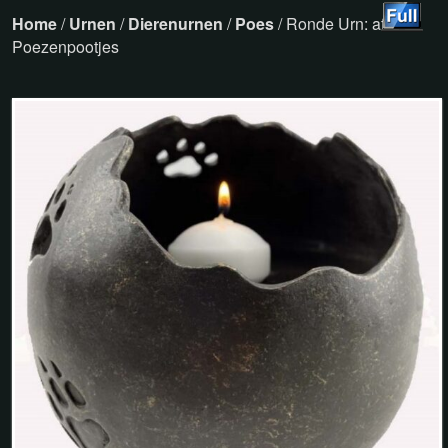
Home
/
Urnen
/
Dierenurnen
/
Poes
/ Ronde Urn: afdruk
Poezenpootjes