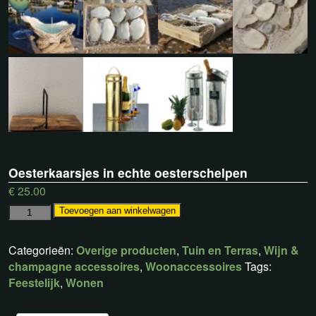
Oesterkaarsjes in echte oesterschelpen
€
25.00
Toevoegen aan winkelwagen
Categorieën:
Overige producten
,
Tuin en Terras
,
Wijn &
champagne accessoires
,
Woonaccessoires
Tags:
Feestelijk
,
Wonen