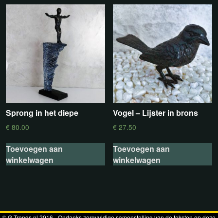
Sprong in het diepe
Vogel – Lijster in brons
€
80.00
€
27.50
Toevoegen aan
Toevoegen aan
winkelwagen
winkelwagen
© G-Trends.nl 2016 - Ondanks zorgvuldige samenstelling van de teksten op deze