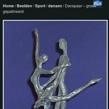
Home
/
Beelden
/
Sport
/
dansen
/ Danspaar – groen
gepatineerd