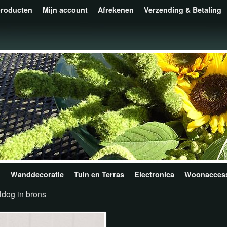
producten
Mijn account
Afrekenen
Verzending & Betaling
n
Wanddecoratie
Tuin en Terras
Electronica
Woonaccess
ldog in brons