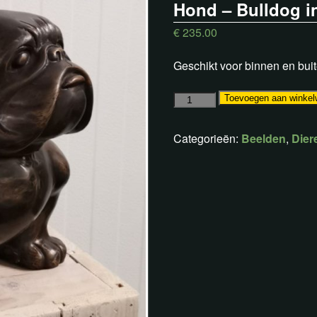
Hond – Bulldog i
€
235.00
Geschikt voor binnen en buit
Toevoegen aan winke
Categorieën:
Beelden
,
Dier