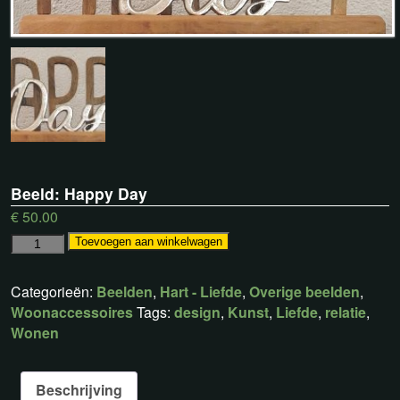
Beeld: Happy Day
€
50.00
Toevoegen aan winkelwagen
Categorieën:
Beelden
,
Hart - Liefde
,
Overige beelden
,
Woonaccessoires
Tags:
design
,
Kunst
,
Liefde
,
relatie
,
Wonen
Beschrijving